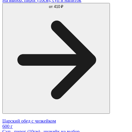
На выбор: пирог (10см), суп и напиток
от
410 ₽
Царский обед с чизкейком
600 г
Суп , пирог (10см) , чизкейк на выбор