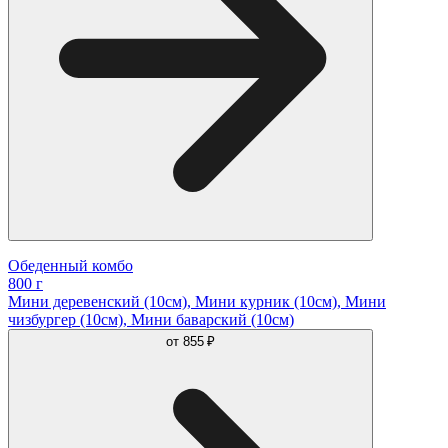
Обеденный комбо
800 г
Мини деревенский (10см), Мини курник (10см), Мини
чизбургер (10см), Мини баварский (10см)
от
855 ₽