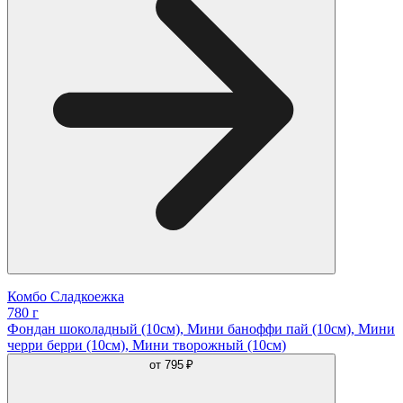
Комбо Сладкоежка
780 г
Фондан шоколадный (10см), Мини баноффи пай (10см), Мини
черри берри (10см), Мини творожный (10см)
от
795 ₽