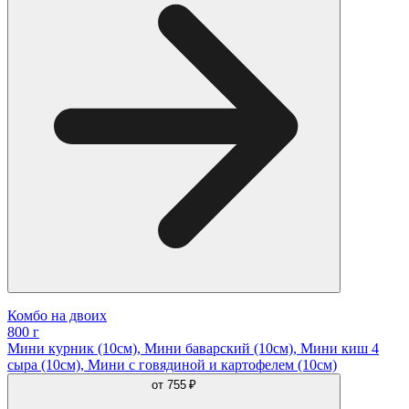
Комбо на двоих
800 г
Мини курник (10см), Мини баварский (10см), Мини киш 4
сыра (10см), Мини с говядиной и картофелем (10см)
от
755 ₽