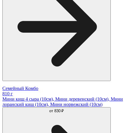
Семейный Комбо
810 г
Мини киш 4 сыра (10см), Мини деревенский (10см), Мини
лоранский киш (10см), Мини норвежский (10см)
от
830 ₽