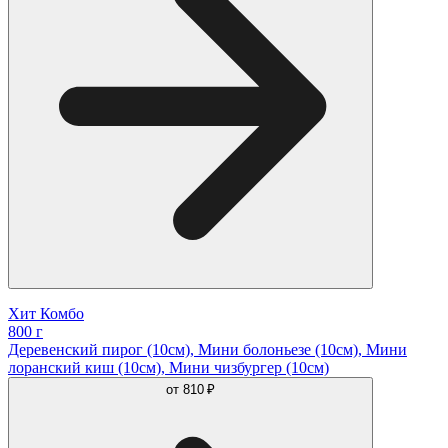
Хит Комбо
800 г
Деревенский пирог (10см), Мини болоньезе (10см), Мини
лоранский киш (10см), Мини чизбургер (10см)
от
810 ₽