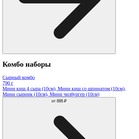
Комбо наборы
Сырный комбо
790 г
Мини киш 4 сыра (10см), Мини киш со шпинатом (10см),
Мини сырник (10см), Мини чизбургер (10см)
от
895 ₽