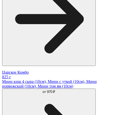
Царское Комбо
825 г
Мини киш 4 сыра (10см), Мини с уткой (10см), Мини
норвежский (10см), Мини том ям (10см)
от
970 ₽