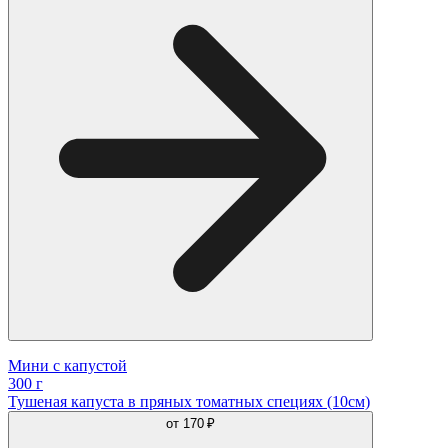
Мини с капустой
300 г
Тушеная капуста в пряных томатных специях (10см)
от
170 ₽