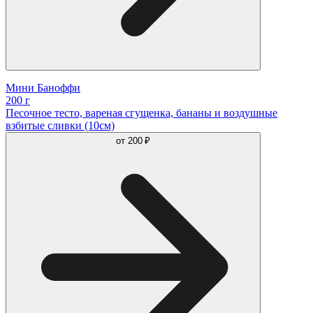
Мини Баноффи
200 г
Песочное тесто, вареная сгущенка, бананы и воздушные
взбитые сливки (10см)
от
200 ₽