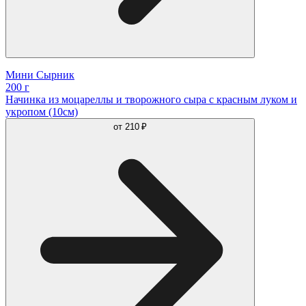
Мини Сырник
200 г
Начинка из моцареллы и творожного сыра с красным луком и
укропом (10см)
от
210 ₽