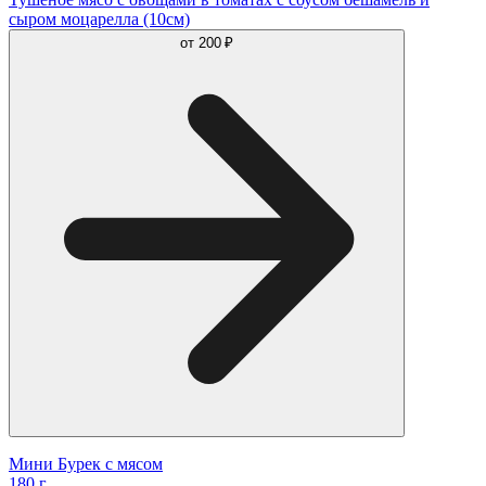
сыром моцарелла (10см)
от
200 ₽
Мини Бурек с мясом
180 г