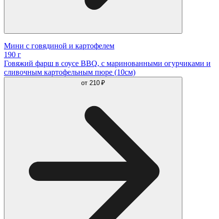
Мини с говядиной и картофелем
190 г
Говяжий фарш в соусе BBQ, с маринованными огурчиками и
сливочным картофельным пюре (10см)
от
210 ₽