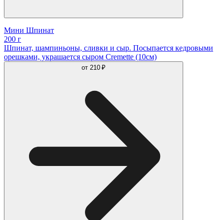
Мини Шпинат
200 г
Шпинат, шампиньоны, сливки и сыр. Посыпается кедровыми
орешками, украшается сыром Cremette (10см)
от
210 ₽