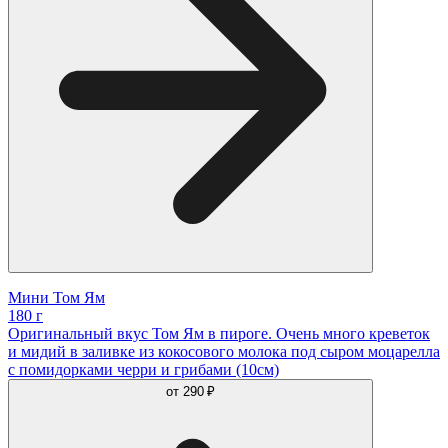
Мини Том Ям
180 г
Оригинальный вкус Том Ям в пироге. Очень много креветок
и мидий в заливке из кокосового молока под сыром моцарелла
с помидорками черри и грибами (10см)
от
290 ₽