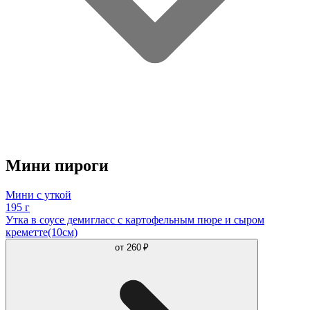
Мини пироги
Мини с уткой
195 г
Утка в соусе демигласс с картофельным пюре и сыром
креметте(10см)
от
260 ₽