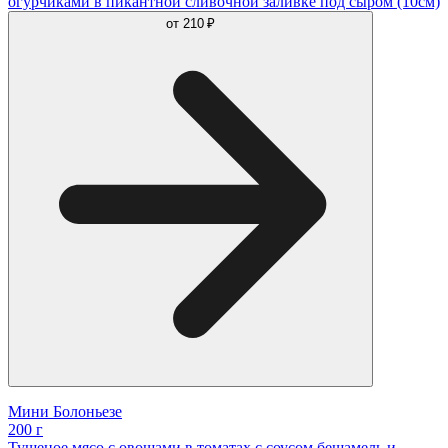
огурчиками в пикантной сливочной заливке под сыром (10см)
от
210 ₽
Мини Болоньезе
200 г
Тушеное мясо с овощами в томатах с соусом бешамель и