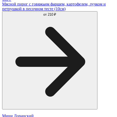
Мясной пирог с говяжьим фаршем, картофелем, лучком и
петрушкой в песочном тесте (10см)
от
210 ₽
Мини Лоранский