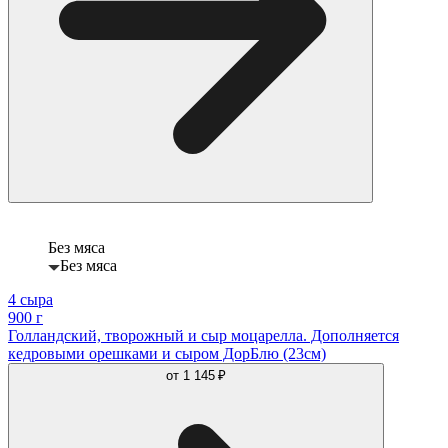
Без мяса
Без мяса
4 сыра
900 г
Голландский, творожный и сыр моцарелла. Дополняется
кедровыми орешками и сыром ДорБлю (23см)
от
1 145 ₽