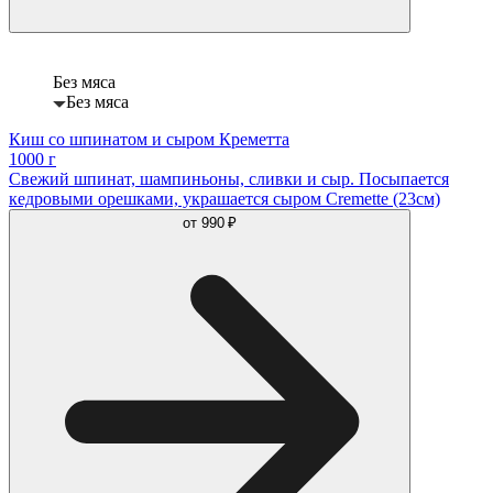
Без мяса
Без мяса
Киш со шпинатом и сыром Креметта
1000 г
Свежий шпинат, шампиньоны, сливки и сыр. Посыпается
кедровыми орешками, украшается сыром Cremette (23см)
от
990 ₽