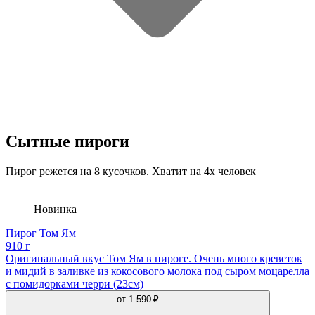
Сытные пироги
Пирог режется на 8 кусочков. Хватит на 4х человек
Новинка
Пирог Том Ям
910 г
Оригинальный вкус Том Ям в пироге. Очень много креветок
и мидий в заливке из кокосового молока под сыром моцарелла
с помидорками черри (23см)
от
1 590 ₽