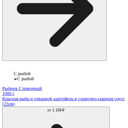
С рыбой
С рыбой
Рыбник Сливочный
1000 г
Красная рыба и отварной картофель в сливочно-сырном соусе
(23см)
от
1 159 ₽