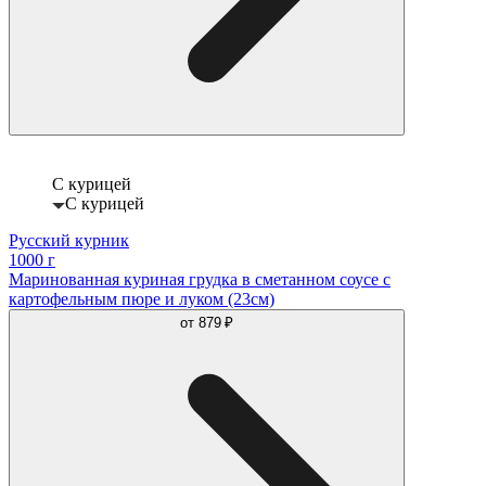
С курицей
С курицей
Русский курник
1000 г
Маринованная куриная грудка в сметанном соусе с
картофельным пюре и луком (23см)
от
879 ₽