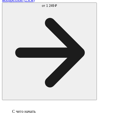
моцареллой (23см)
от
1 249 ₽
С чего начать