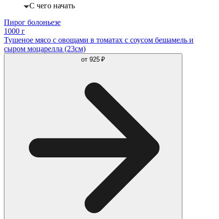
С чего начать
Пирог болоньезе
1000 г
Тушеное мясо с овощами в томатах с соусом бешамель и
сыром моцарелла (23см)
от
925 ₽