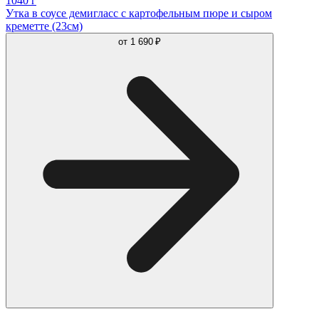
1040 г
Утка в соусе демигласс с картофельным пюре и сыром
креметте (23см)
от
1 690 ₽