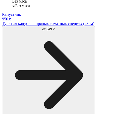
Без мяса
Без мяса
Капустник
950 г
Тушеная капуста в пряных томатных специях (23см)
от
649 ₽