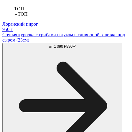
ТОП
ТОП
Лоранский пирог
950 г
Сочная курочка с грибами и луком в сливочной заливке под
сыром (23см)
от
1 090 ₽
990 ₽