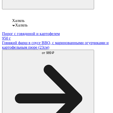
Халяль
Халяль
Пирог с говядиной и картофелем
950 г
Говяжий фарш в соусе BBQ, с маринованными огурчиками и
картофельным пюре (23см)
от
989 ₽