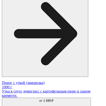
Пирог с уткой (заморозка)
1000 г
Утка в соусе демигласс с картофельным пюре и сыром
креметте.
от
1 690 ₽