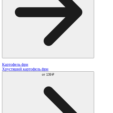
Картофель фри
Хрустящий картофель фри
от
139 ₽