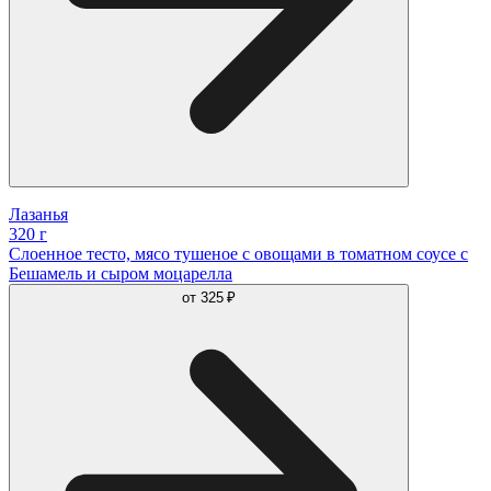
Лазанья
320 г
Слоенное тесто, мясо тушеное с овощами в томатном соусе с
Бешамель и сыром моцарелла
от
325 ₽