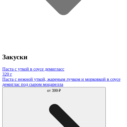
Закуски
Паста с уткой в соусе демигласс
320 г
Паста с нежной уткой, жареным лучком и морковкой в соусе
демиглас под сыром моцарелла
от
399 ₽