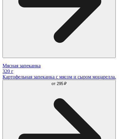
Мясная запеканка
320 г
Картофельная запеканка с мясом и сыром моцарелла.
от
295 ₽