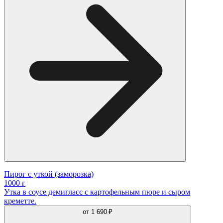
Пирог с уткой (заморозка)
1000 г
Утка в соусе демигласс с картофельным пюре и сыром
креметте.
от
1 690 ₽